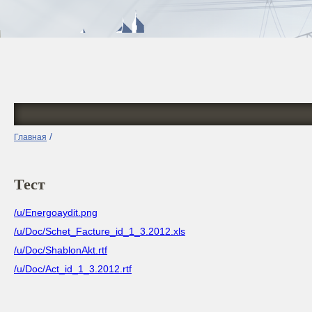
/
Главная
Тест
/u/Energoaydit.png
/u/Doc/Schet_Facture_id_1_3.2012.xls
/u/Doc/ShablonAkt.rtf
/u/Doc/Act_id_1_3.2012.rtf